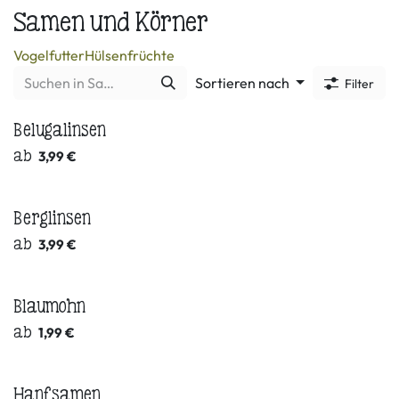
Samen und Körner
Vogelfutter
Hülsenfrüchte
Sortieren nach
Filter
Belugalinsen
ab
3,99
€
Berglinsen
Neu!
ab
3,99
€
Blaumohn
ab
1,99
€
Hanfsamen
Neu!