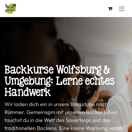
Zum Inhalt springen
Backkurse Wolfsburg &
Umgebung: Lerne echtes
Handwerk
Wir laden dich ein in unsere Backstube nach
Rümmer. Gemeinsam mit unserem Bäcker Edwin
tauchst du in die Welt des Sauerteigs und des
traditionellen Backens. Eine kleine Warnung vorab: