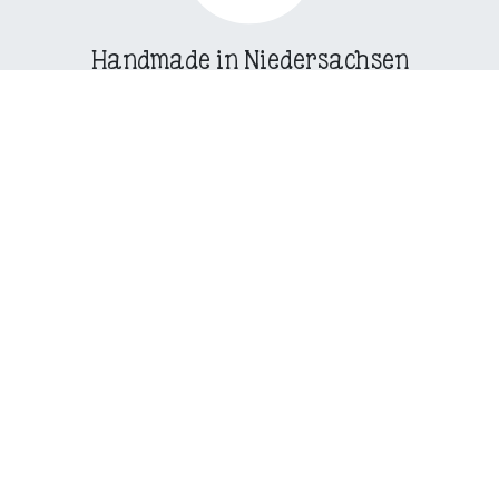
Handmade in Niedersachsen
Hofeigene Manufaktur in kleinen Chargen.
Zahlungsmethoden
Sicher bezahlen mit PayPal, Google Pay
oder Kreditkarte.