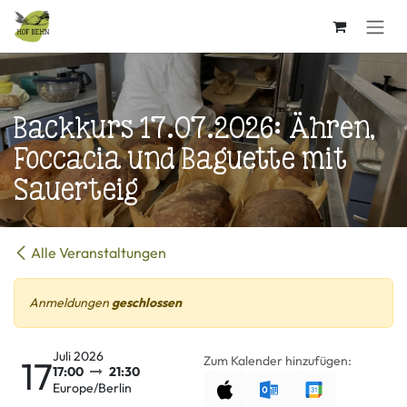
Zum Inhalt springen
Backkurs 17.07.2026: Ähren,
Foccacia und Baguette mit
Sauerteig
Alle Veranstaltungen
Anmeldungen
geschlossen
Juli 2026
Zum Kalender hinzufügen:
17
17:00
21:30
Europe/Berlin