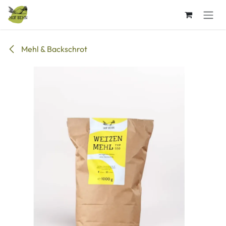
Zum Inhalt springen
Mehl & Backschrot