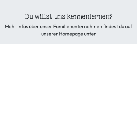
Du willst uns kennenlernen?
Mehr Infos über unser Familienunternehmen findest du auf
unserer Homepage unter
hofbehn.de
Copyright © Hof Behn GmbH & Co. KG
Allgemeine Geschäftsbedingungen
|
Datenschutzerklärung
|
Cookies
|
Widerruf
Dienstleistungen
|
Wiederruf Ware
|
Impressum
Copyright © Hof Behn GmbH & Co. KG