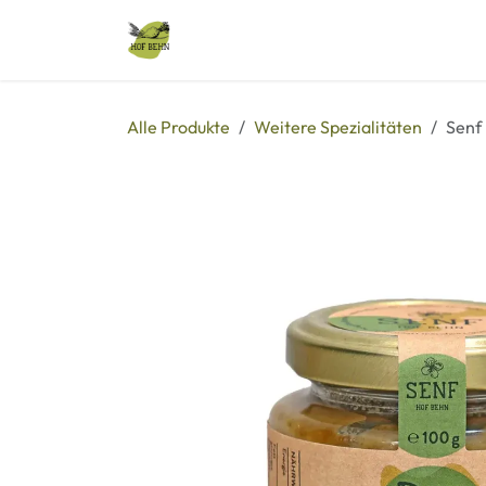
Zum Inhalt springen
Alle Produkte
Veranstaltungen
Alle Produkte
Weitere Spezialitäten
Senf 