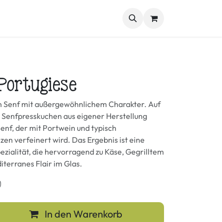
kmischungen
Genussbox
Weitere Spezialitäten
Blog
 Portugiese
in Senf mit außergewöhnlichem Charakter. Auf
Senfpresskuchen aus eigener Herstellung
Senf, der mit Portwein und typisch
en verfeinert wird. Das Ergebnis ist eine
zialität, die hervorragend zu Käse, Gegrilltem
iterranes Flair im Glas.
)
In den Warenkorb