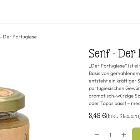
Honig & mehr
Öl
Samen und Körner
Mehl & Brotbac
- Der Portugiese
Senf - Der
„Der Portugiese“ ist e
Basis von gemahlenem 
entsteht ein kräftiger 
portugiesischen Gewürz
aromatisch-würzige Spe
oder Tapas passt – med
3,49
€
(inkl. Steuern