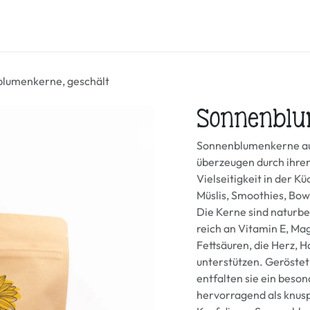
Honig & mehr
Öl
Samen und Körner
Mehl & Brotbac
lumenkerne, geschält
Sonnenblu
Sonnenblumenkerne aus
überzeugen durch ihre
Vielseitigkeit in der K
Müslis, Smoothies, Bow
Die Kerne sind naturbe
reich an Vitamin E, M
Fettsäuren, die Herz, 
unterstützen. Geröstet 
entfalten sie ein beso
hervorragend als knusp