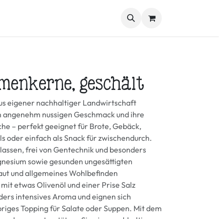
kmischungen
Genussbox
Weitere Spezialitäten
Blog
menkerne, geschält
 eigener nachhaltiger Landwirtschaft
n angenehm nussigen Geschmack und ihre
üche – perfekt geeignet für Brote, Gebäck,
ls oder einfach als Snack für zwischendurch.
lassen, frei von Gentechnik und besonders
agnesium sowie gesunden ungesättigten
Haut und allgemeines Wohlbefinden
mit etwas Olivenöl und einer Prise Salz
nders intensives Aroma und eignen sich
riges Topping für Salate oder Suppen. Mit dem