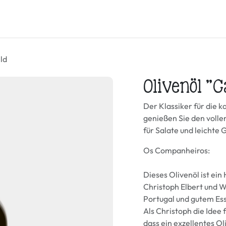
Honig & mehr
Öl
Samen und Körner
Mehl & Brotbac
ld
Olivenöl "
Der Klassiker für die k
genießen Sie den voll
für Salate und leichte 
Os Companheiros:
Dieses Olivenöl ist ein
Christoph Elbert und Wi
Portugal und gutem Es
Als Christoph die Idee 
dass ein exzellentes Ol