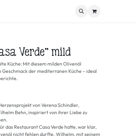
kmischungen
Genussbox
Weitere Spezialitäten
Blog
Casa Verde" mild
alte Küche: Mit diesem milden Olivenöl
en Geschmack der mediterranen Küche – ideal
Gerichte.
 Herzensprojekt von Verena Schindler,
lhelm Behn, inspiriert von ihrer Liebe zu
sen.
für das Restaurant Casa Verde hatte, war klar,
ivenöl nicht fehlen durfte. Wilhelm, mit seinem