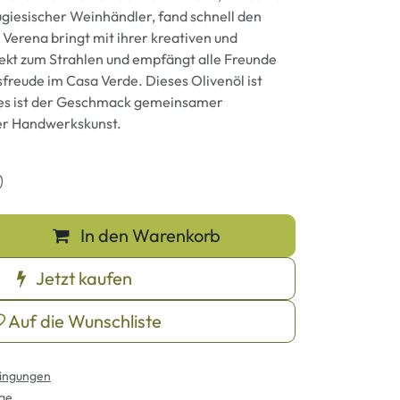
ugiesischer Weinhändler, fand schnell den
 Verena bringt mit ihrer kreativen und
jekt zum Strahlen und empfängt alle Freunde
freude im Casa Verde. Dieses Olivenöl ist
– es ist der Geschmack gemeinsamer
er Handwerkskunst.
)
In den Warenkorb
Jetzt kaufen
Auf die Wunschliste
ingungen
age