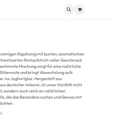
kmischungen
Genussbox
Weitere Spezialitäten
Blog
 cremigen Rapshonig mit bunten, aromatischen
streichzarten Brotaufstrich voller Geschmack
gestimmte Mischung sorgt für eine natürliche
 Blütennote und bringt Abwechslung aufs
r ins Joghurtglas. Hergestellt aus
s deutscher Imkerei, ist unser Konfetti nicht
ht, sondern auch reich an natürlichen
 alle, die das Besondere suchen und Genuss mit
öchten.
n)