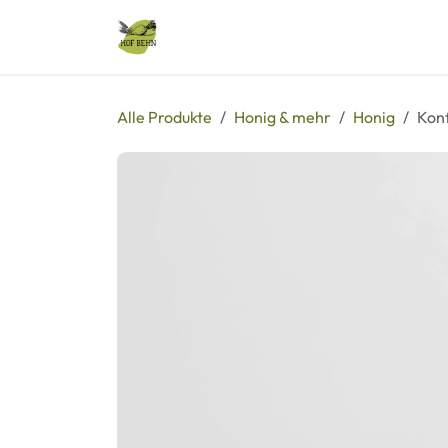
Zum Inhalt springen
Alle Produkte
Veranstaltungen
Alle Produkte
Honig & mehr
Honig
Konf