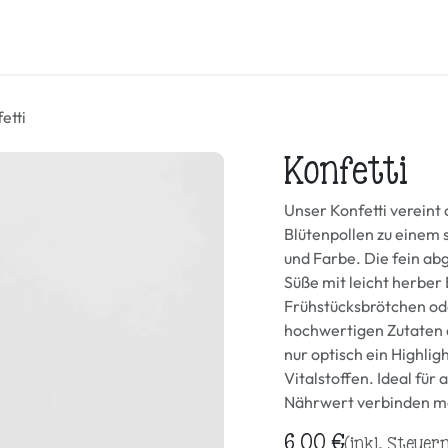
Honig & mehr
Öl
Samen und Körner
Mehl & Brotbac
etti
Konfetti
Unser Konfetti vereint
Blütenpollen zu einem 
und Farbe. Die fein ab
Süße mit leicht herber
Frühstücksbrötchen ode
hochwertigen Zutaten au
nur optisch ein Highlig
Vitalstoffen. Ideal für
Nährwert verbinden m
6,00
€
(inkl. Steuer