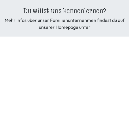
Du willst uns kennenlernen?
Mehr Infos über unser Familienunternehmen findest du auf
unserer Homepage unter
hofbehn.de
Copyright © Hof Behn GmbH & Co. KG
Allgemeine Geschäftsbedingungen
|
Datenschutzerklärung
|
Cookies
|
Widerruf
Dienstleistungen
|
Wiederruf Ware
|
Impressum
Copyright © Hof Behn GmbH & Co. KG