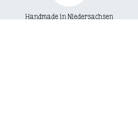
Handmade in Niedersachsen
Hofeigene Manufaktur in kleinen Chargen.
Zahlungsmethoden
Sicher bezahlen mit PayPal, Google Pay
oder Kreditkarte.