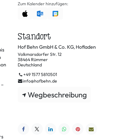
Zum Kalender hinzufügen:
Standort
Hof Behn GmbH & Co. KG, Hofladen
is
Volkmarsdorfer Str. 12
h
38464 Rümmer
hon
Deutschland
+49 1577 5810501
info@hofbehn.de
 –
Wegbeschreibung
rs