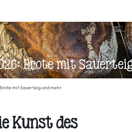
Honig & mehr
Öl
Samen und Körner
Mehl & Brotbac
026: Brote mit Sauertei
Brote mit Sauerteig und mehr
ie Kunst des