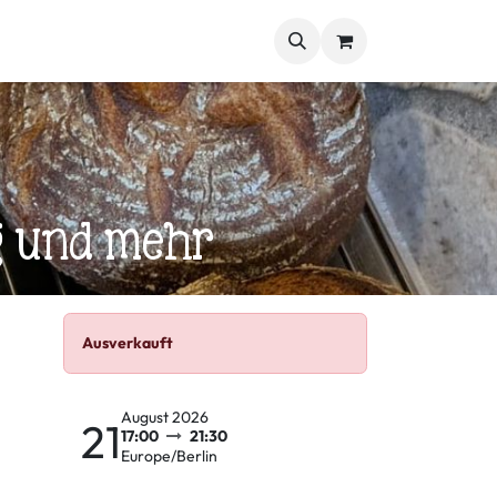
kmischungen
Genussbox
Weitere Spezialitäten
Blog
g und mehr
Ausverkauft
August 2026
21
17:00
21:30
Europe/Berlin